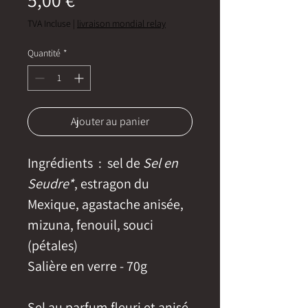
TVA Incluse
|
livraison mondial relay
Quantité
*
Ajouter au panier
Ingrédients
: sel de
Sel en
Seudre*
, estragon du
Mexique, agastache anisée,
mizuna, fenouil, souci
(pétales)
Salière en verre - 70g
Sel au parfum fleuri et anisé,