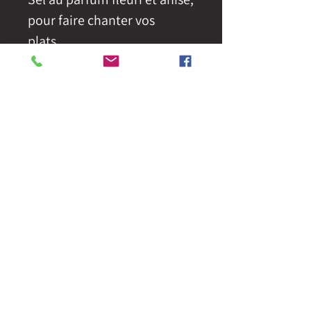
pour faire chanter vos
plats....
pour que tu m'aimes encore
!
* récolté manuellement par
Christophe, saunier
récoltant à l'Eguille sur
Seudre (17)
© Copyright 2025 La tanière des mauves. Tous droits réservés.
Conditions générales de vente
Mentions légales
livraison offerte à partir de 50€